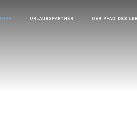
RME
RUHE
URLAUBSPARTNER
DER PFAD DES LE
E
N
SER
RME
E
SER