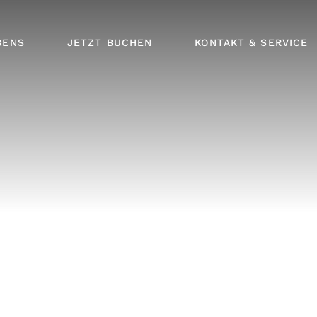
TICKETS
ÖFFNUNGSZEITEN
BENS
JETZT BUCHEN
KONTAKT & SERVICE
LIEGENRESERVIERUNG
ANFRAGE
ANREISE
NEWSLETTER
TICKETS
ÖFFNUNGSZEITEN
JOBS
LIEGENRESERVIERUNG
ANFRAGE
ANREISE
NEWSLETTER
JOBS