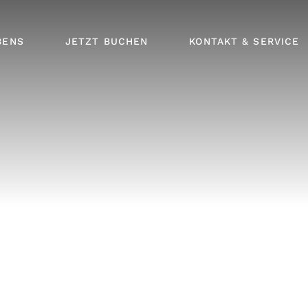
TICKETS
ÖFFNUNGSZEITEN
BENS
JETZT BUCHEN
KONTAKT & SERVICE
LIEGENRESERVIERUNG
ANFRAGE
ANREISE
NEWSLETTER
TICKETS
ÖFFNUNGSZEITEN
JOBS
LIEGENRESERVIERUNG
ANFRAGE
ANREISE
NEWSLETTER
JOBS