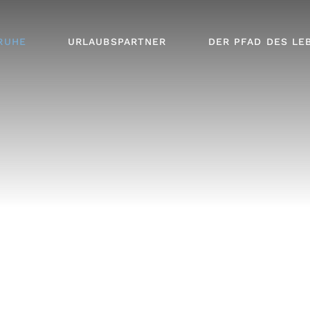
RME
RUHE
URLAUBSPARTNER
DER PFAD DES LE
E
N
SER
RME
E
SER